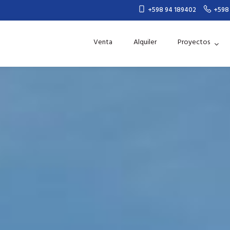
+598 94 189402
+598
Venta
Alquiler
Proyectos